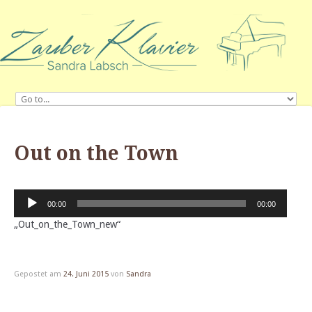
Out on the Town
Audio-
00:00
00:00
Player
„Out_on_the_Town_new“
Gepostet am
24. Juni 2015
von
Sandra