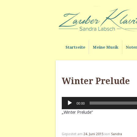
Startseite
Meine Musik
Note
Winter Prelude
Audio-
00:00
Player
„Winter Prelude“
Gepostet am
24. Juni 2015
von
Sandra