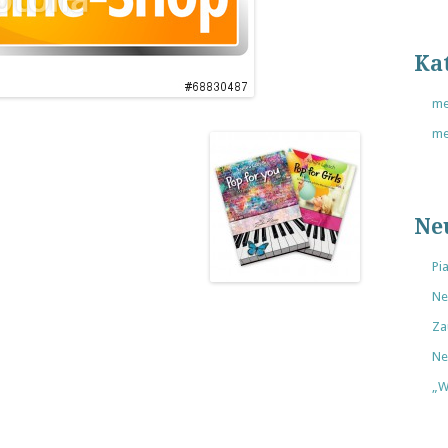
Ka
me
me
Ne
Pi
Ne
Za
Ne
„W