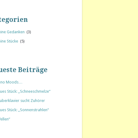
tegorien
ine Gedanken
(3)
ine Stücke
(5)
ueste Beiträge
ano Moods…
ues Stück: „Schneeschmelze“
uberklavier sucht Zuhörer
ues Stück: „Sonnenstrahlen“
ellen“